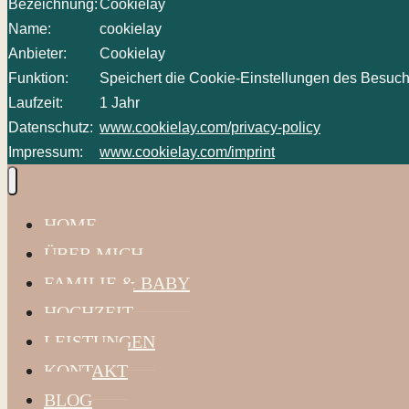
Bezeichnung:
Cookielay
Name:
cookielay
Anbieter:
Cookielay
Funktion:
Speichert die Cookie-Einstellungen des Besuch
Laufzeit:
1 Jahr
Datenschutz:
www.cookielay.com/privacy-policy
Impressum:
www.cookielay.com/imprint
HOME
ÜBER MICH
FAMILIE & BABY
HOCHZEIT
LEISTUNGEN
KONTAKT
BLOG