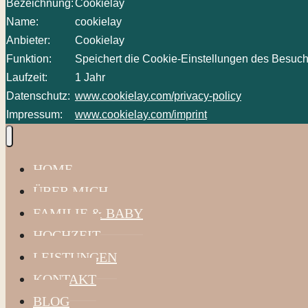
Bezeichnung:
Cookielay
Name:
cookielay
Anbieter:
Cookielay
Funktion:
Speichert die Cookie-Einstellungen des Besuch
Laufzeit:
1 Jahr
Datenschutz:
www.cookielay.com/privacy-policy
Impressum:
www.cookielay.com/imprint
HOME
ÜBER MICH
FAMILIE & BABY
HOCHZEIT
LEISTUNGEN
KONTAKT
BLOG