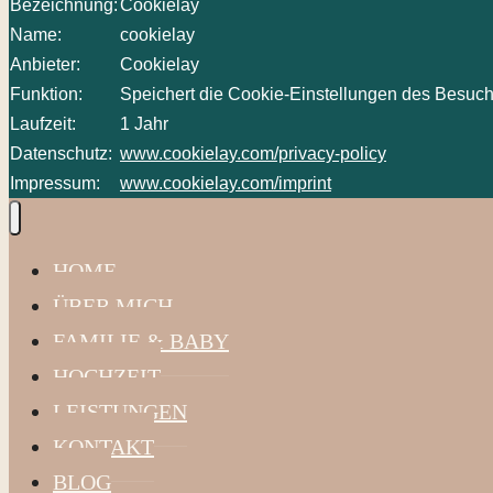
Bezeichnung:
Cookielay
Name:
cookielay
Anbieter:
Cookielay
Funktion:
Speichert die Cookie-Einstellungen des Besuch
Laufzeit:
1 Jahr
Datenschutz:
www.cookielay.com/privacy-policy
Impressum:
www.cookielay.com/imprint
HOME
ÜBER MICH
FAMILIE & BABY
HOCHZEIT
LEISTUNGEN
KONTAKT
BLOG