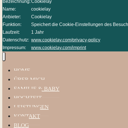
Bezeichnung:
Cookielay
Name:
cookielay
Anbieter:
Cookielay
Funktion:
Speichert die Cookie-Einstellungen des Besuch
Laufzeit:
1 Jahr
Datenschutz:
www.cookielay.com/privacy-policy
Impressum:
www.cookielay.com/imprint
HOME
ÜBER MICH
FAMILIE & BABY
HOCHZEIT
LEISTUNGEN
KONTAKT
BLOG