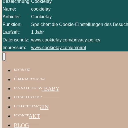
Bezeichnung:
Cookielay
Name:
cookielay
Anbieter:
Cookielay
Funktion:
Speichert die Cookie-Einstellungen des Besuch
Laufzeit:
1 Jahr
Datenschutz:
www.cookielay.com/privacy-policy
Impressum:
www.cookielay.com/imprint
HOME
ÜBER MICH
FAMILIE & BABY
HOCHZEIT
LEISTUNGEN
KONTAKT
BLOG