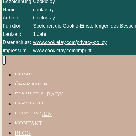
Bezeichnung:
Cookielay
Name:
cookielay
Anbieter:
Cookielay
Funktion:
Speichert die Cookie-Einstellungen des Besuch
Laufzeit:
1 Jahr
Datenschutz:
www.cookielay.com/privacy-policy
Impressum:
www.cookielay.com/imprint
HOME
ÜBER MICH
FAMILIE & BABY
HOCHZEIT
LEISTUNGEN
KONTAKT
BLOG