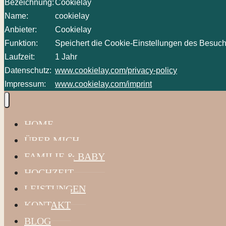
Bezeichnung:
Cookielay
Name:
cookielay
Anbieter:
Cookielay
Funktion:
Speichert die Cookie-Einstellungen des Besuch
Laufzeit:
1 Jahr
Datenschutz:
www.cookielay.com/privacy-policy
Impressum:
www.cookielay.com/imprint
HOME
ÜBER MICH
FAMILIE & BABY
HOCHZEIT
LEISTUNGEN
KONTAKT
BLOG