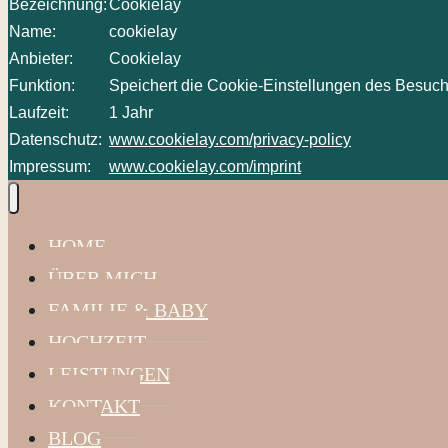
Bezeichnung:
Cookielay
Name:
cookielay
Anbieter:
Cookielay
Funktion:
Speichert die Cookie-Einstellungen des Besuch
Laufzeit:
1 Jahr
Datenschutz:
www.cookielay.com/privacy-policy
Impressum:
www.cookielay.com/imprint
HOME
ÜBER MICH
FAMILIE & BABY
HOCHZEIT
LEISTUNGEN
KONTAKT
BLOG