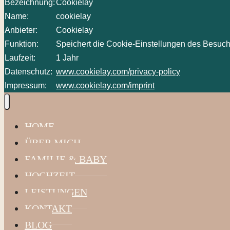
Bezeichnung:
Cookielay
Name:
cookielay
Anbieter:
Cookielay
Funktion:
Speichert die Cookie-Einstellungen des Besuch
Laufzeit:
1 Jahr
Datenschutz:
www.cookielay.com/privacy-policy
Impressum:
www.cookielay.com/imprint
HOME
ÜBER MICH
FAMILIE & BABY
HOCHZEIT
LEISTUNGEN
KONTAKT
BLOG