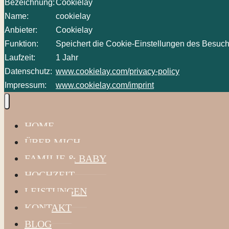
Bezeichnung:
Cookielay
Name:
cookielay
Anbieter:
Cookielay
Funktion:
Speichert die Cookie-Einstellungen des Besuch
Laufzeit:
1 Jahr
Datenschutz:
www.cookielay.com/privacy-policy
Impressum:
www.cookielay.com/imprint
HOME
ÜBER MICH
FAMILIE & BABY
HOCHZEIT
LEISTUNGEN
KONTAKT
BLOG