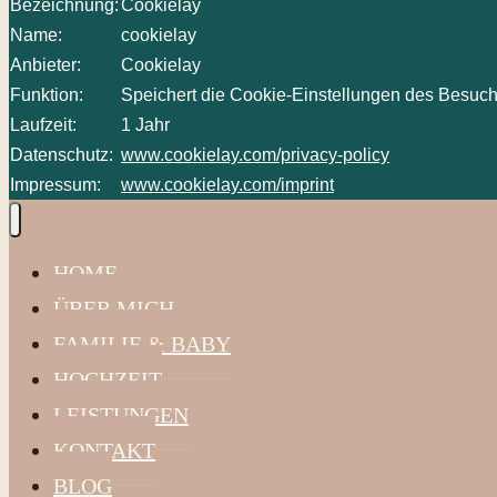
Bezeichnung:
Cookielay
Name:
cookielay
Anbieter:
Cookielay
Funktion:
Speichert die Cookie-Einstellungen des Besuch
Laufzeit:
1 Jahr
Datenschutz:
www.cookielay.com/privacy-policy
Impressum:
www.cookielay.com/imprint
HOME
ÜBER MICH
FAMILIE & BABY
HOCHZEIT
LEISTUNGEN
KONTAKT
BLOG