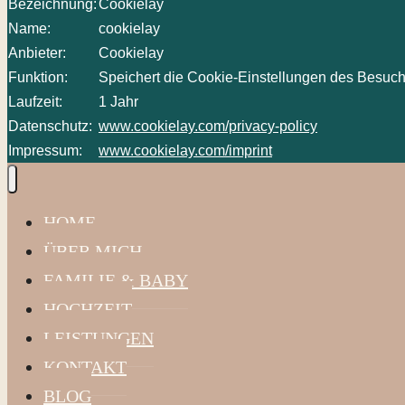
Bezeichnung:
Cookielay
Name:
cookielay
Anbieter:
Cookielay
Funktion:
Speichert die Cookie-Einstellungen des Besuch
Laufzeit:
1 Jahr
Datenschutz:
www.cookielay.com/privacy-policy
Impressum:
www.cookielay.com/imprint
HOME
ÜBER MICH
FAMILIE & BABY
HOCHZEIT
LEISTUNGEN
KONTAKT
BLOG