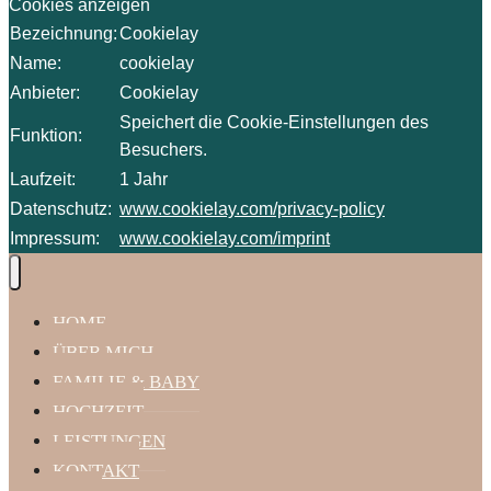
Cookies anzeigen
Bezeichnung:
Cookielay
Name:
cookielay
Anbieter:
Cookielay
Speichert die Cookie-Einstellungen des
Funktion:
Besuchers.
Laufzeit:
1 Jahr
Datenschutz:
www.cookielay.com/privacy-policy
Impressum:
www.cookielay.com/imprint
HOME
ÜBER MICH
FAMILIE & BABY
HOCHZEIT
LEISTUNGEN
KONTAKT