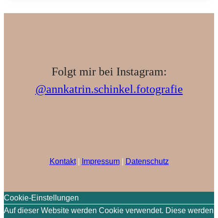
Taufe
&
Trauung
–
Peters
Alm
Folgt mir bei Instagram:
@annkatrin.schinkel.fotografie
Kontakt
|
Impressum
|
Datenschutz
Cookie-Einstellungen
Auf dieser Website werden Cookie verwendet. Diese werden