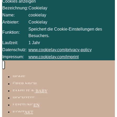
Cookies anzeigen
Bezeichnung:
Cookielay
Name:
cookielay
Anbieter:
Cookielay
Speichert die Cookie-Einstellungen des
Funktion:
Besuchers.
Laufzeit:
1 Jahr
Datenschutz:
www.cookielay.com/privacy-policy
Impressum:
www.cookielay.com/imprint
HOME
ÜBER MICH
FAMILIE & BABY
HOCHZEIT
LEISTUNGEN
KONTAKT