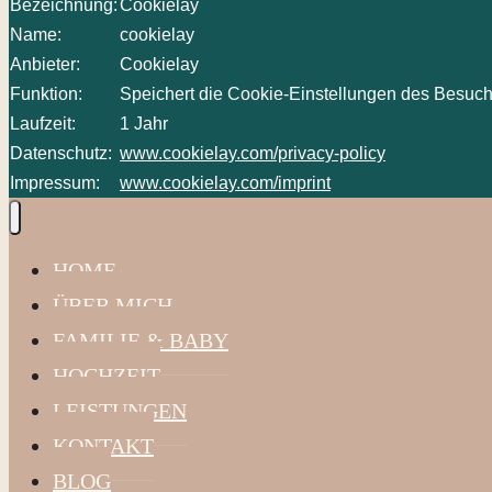
Bezeichnung:
Cookielay
Name:
cookielay
Anbieter:
Cookielay
Funktion:
Speichert die Cookie-Einstellungen des Besuch
Laufzeit:
1 Jahr
Datenschutz:
www.cookielay.com/privacy-policy
Impressum:
www.cookielay.com/imprint
HOME
ÜBER MICH
FAMILIE & BABY
HOCHZEIT
LEISTUNGEN
KONTAKT
BLOG