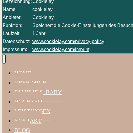
Bezeichnung:
Cookielay
Name:
cookielay
Anbieter:
Cookielay
Funktion:
Speichert die Cookie-Einstellungen des Besuch
Laufzeit:
1 Jahr
Datenschutz:
www.cookielay.com/privacy-policy
Impressum:
www.cookielay.com/imprint
HOME
ÜBER MICH
FAMILIE & BABY
HOCHZEIT
LEISTUNGEN
KONTAKT
BLOG