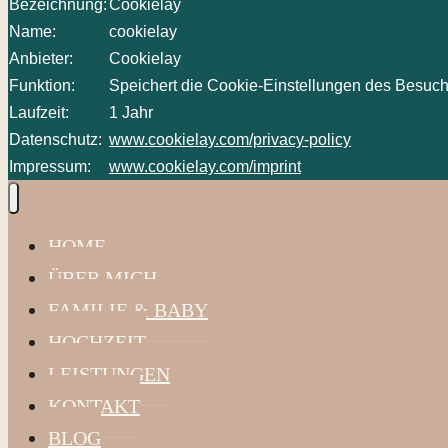
Bezeichnung:
Cookielay
Name:
cookielay
Anbieter:
Cookielay
Funktion:
Speichert die Cookie-Einstellungen des Besuch
Laufzeit:
1 Jahr
Datenschutz:
www.cookielay.com/privacy-policy
Impressum:
www.cookielay.com/imprint
HOME
ÜBER MICH
FAMILIE & BABY
HOCHZEIT
LEISTUNGEN
KONTAKT
BLOG