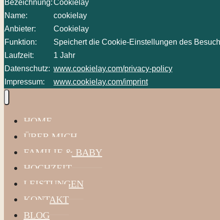
Bezeichnung:
Cookielay
Name:
cookielay
Anbieter:
Cookielay
Funktion:
Speichert die Cookie-Einstellungen des Besuch
Laufzeit:
1 Jahr
Datenschutz:
www.cookielay.com/privacy-policy
Impressum:
www.cookielay.com/imprint
HOME
ÜBER MICH
FAMILIE & BABY
HOCHZEIT
LEISTUNGEN
KONTAKT
BLOG