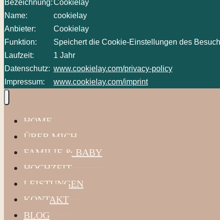
Bezeichnung:
Cookielay
Name:
cookielay
Anbieter:
Cookielay
Funktion:
Speichert die Cookie-Einstellungen des Besuch
Laufzeit:
1 Jahr
Datenschutz:
www.cookielay.com/privacy-policy
Impressum:
www.cookielay.com/imprint
HOME
ÜBER MICH
FAMILIE & BABY
HOCHZEIT
LEISTUNGEN
KONTAKT
BLOG