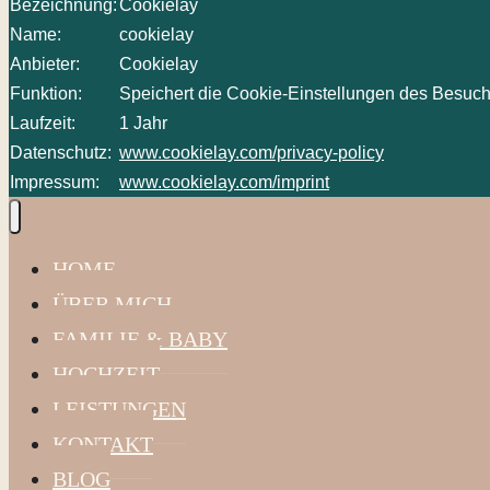
Bezeichnung:
Cookielay
Name:
cookielay
Anbieter:
Cookielay
Funktion:
Speichert die Cookie-Einstellungen des Besuch
Laufzeit:
1 Jahr
Datenschutz:
www.cookielay.com/privacy-policy
Impressum:
www.cookielay.com/imprint
HOME
ÜBER MICH
FAMILIE & BABY
HOCHZEIT
LEISTUNGEN
KONTAKT
BLOG